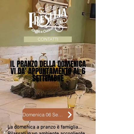
CONTATTI
IL PRANZO DELLA DOMENICA
VI DA' APPUNTAMENTO AL 6
SETTEMBRE
Fresella for Family
Domenica 06 Settembre
La domenica a pranzo è famiglia...