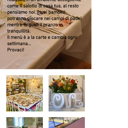
Rilassati in un ambiente accogliente
come il salotto di casa tua, al resto
pensiamo noi. I tuoi bambini
potranno giocare nei campi di padel
mentre tu gusti il pranzo in
tranquillità.
Il menù è a la carte e cambia ogni
settimana...
Provaci!