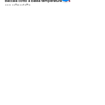
Baccalà cotto a bassa temperatura
17 €
con salmoriglio
Cosciotto di pollo alla birra e
16 €
paprika dolce
Tagliata di entrecote Porcini e
20 €
Grana
menù bimbi
Penne al sugo e cotoletta con
20 €
patatine