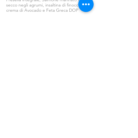
secco negli agrumi, insaltina di finocchio,
crema di Avocado e Feta Greca DOP
FRESELLE CALDE
Ingredienti di prima scelta e abbinamenti
gustosissimi
POLPO DI FULMINE
16 €
Pane fatto in casa al nero di seppia e
semi vari, tentacoli di Polpo grigliato,
pomodori secchi e Burrata da 125 gr.
COCORINELLA
13 €
Fresella integrale, 2 uova cotte nel sugo
di pomodoro, peperoncino e Pecorino
Romano DOP