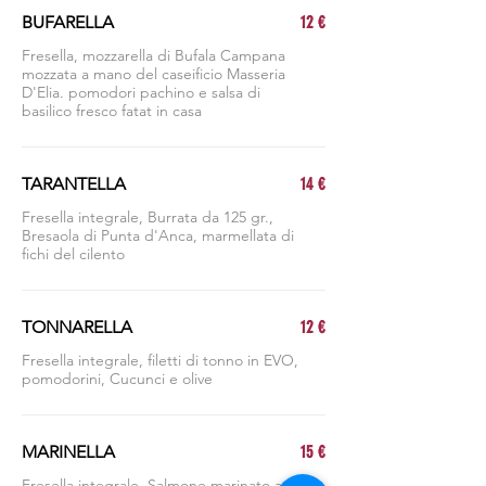
BUFARELLA
12 €
Fresella, mozzarella di Bufala Campana
mozzata a mano del caseificio Masseria
D'Elia. pomodori pachino e salsa di
basilico fresco fatat in casa
TARANTELLA
14 €
Fresella integrale, Burrata da 125 gr.,
Bresaola di Punta d'Anca, marmellata di
fichi del cilento
TONNARELLA
12 €
Fresella integrale, filetti di tonno in EVO,
pomodorini, Cucunci e olive
MARINELLA
15 €
Fresella integrale, Salmone marinato a