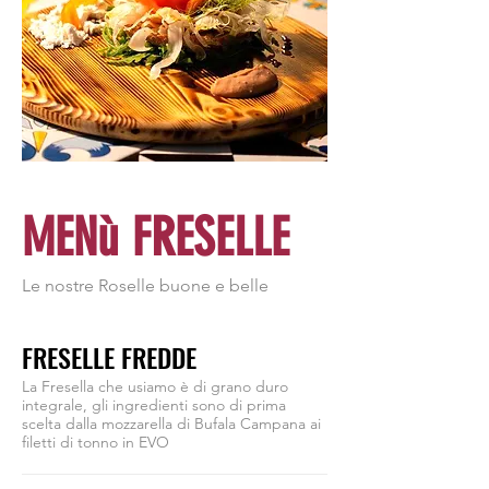
MENù FRESELLE
Le nostre Roselle buone e belle
FRESELLE FREDDE
La Fresella che usiamo è di grano duro
integrale, gli ingredienti sono di prima
scelta dalla mozzarella di Bufala Campana ai
filetti di tonno in EVO